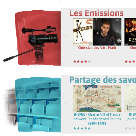
Ciné-club des Arts : Mash
Cin
INSPIrE - Charles VIII of France
INSP
between Prophecy and Politics
journ
(1494-1495)