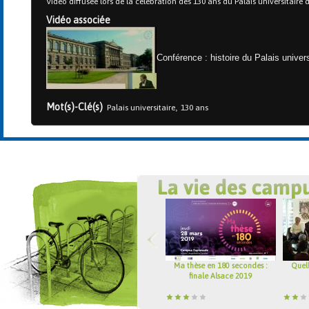
Vidéo diffusée lors de la célébration des 130 ans du Palais universitaire 
Vidéo associée
Conférence : histoire du Palais univers
Mot(s)-Clé(s)
,
Palais universitaire
130 ans
Ma thèse en 180 secondes :
Quell
finale Alsace 2019